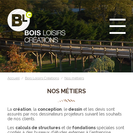
Accueil
Bois Loisirs Créations
Nos métiers
/
/
NOS MÉTIERS
La
création
, la
conception
, le
dessin
et les devis sont
assurés par nos dessinateurs projeteurs suivant les souhaits
de nos clients.
Les
calculs de structures
et de
fondations
spéciales sont
confiés à des bureaux d'études externes à l'entreprise.