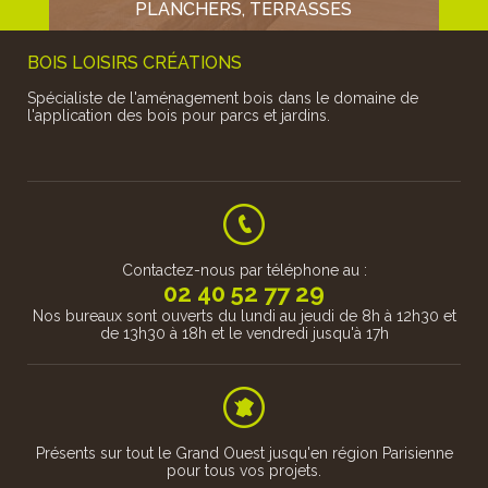
PLANCHERS, TERRASSES
BOIS LOISIRS CRÉATIONS
Spécialiste de l'aménagement bois dans le domaine de
l'application des bois pour parcs et jardins.
En pin traité classe 4 ou en feuillu de pays (chêne, robinier ou
châtaignier) en passant par...
Contactez-nous par téléphone au :
02 40 52 77 29
Nos bureaux sont ouverts du lundi au jeudi de 8h à 12h30 et
de 13h30 à 18h et le vendredi jusqu'à 17h
 assurons
(Circuit
ou parcou
Présents sur tout le Grand Ouest jusqu'en région Parisienne
pour tous vos projets.