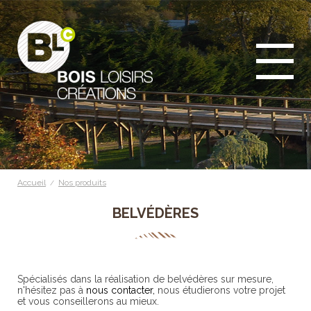
Accueil
Nos produits
/
BELVÉDÈRES
Spécialisés dans la réalisation de belvédères sur mesure,
n'hésitez pas à
nous contacter,
nous étudierons votre projet
et vous conseillerons au mieux.