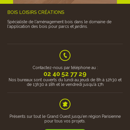
BOIS LOISIRS CRÉATIONS
Spécialiste de l'aménagement bois dans le domaine de
l'application des bois pour parcs et jardins.
En pin traité classe 4 ou en feuillu de pays (chêne, robinier ou
châtaignier) en passant par...
Contactez-nous par téléphone au :
02 40 52 77 29
Nos bureaux sont ouverts du lundi au jeudi de 8h à 12h30 et
de 13h30 à 18h et le vendredi jusqu'à 17h
 assurons
(Circuit
ou parcou
Présents sur tout le Grand Ouest jusqu'en région Parisienne
pour tous vos projets.