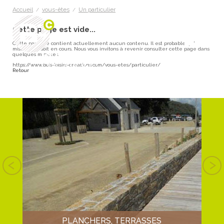
Accueil
vous-êtes
Un particulier
/
/
Cette page est vide...
Cette page ne contient actuellement aucun contenu. Il est probable qu'une
mise à jour soit en cours. Nous vous invitons à revenir consulter cette page dans
quelques minutes.
https://www.bois-loisirs-creations.com/vous-etes/particulier/
Retour
S EN
T EN
BOIS
PLANCHERS, TERRASSES