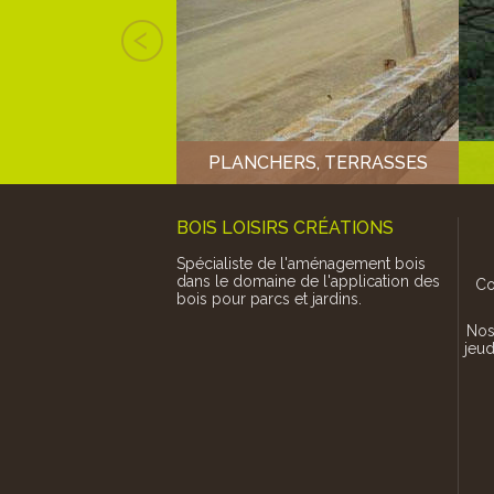
DIN, ABRI BUS, ABRI
N BOIS ET MÉTAL,
 CARPORT EN BOIS,
MILIAUX, CHALET EN
 SUR MESURE
PLANCHERS, TERRASSES
BOIS LOISIRS CRÉATIONS
Spécialiste de l'aménagement bois
dans le domaine de l'application des
Co
bois pour parcs et jardins.
Nos
jeud
En pin traité classe 4 ou en feuillu de pays (chêne,
robinier ou châtaignier) en passant par...