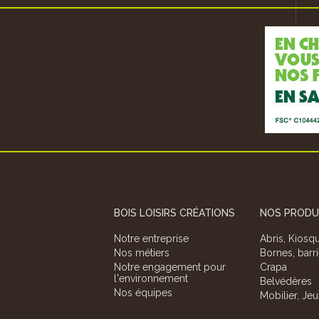
entes, nous concevons, fabriquons
(Circu
s la pose de votre abri en bois...
Un par
BOIS LOISIRS CRÉATIONS
NOS PRODU
Notre entreprise
Abris, Kiosq
Nos métiers
Bornes, barr
Notre engagement pour
Crapa
l'environnement
Belvédères
Nos équipes
Mobilier, Jeu