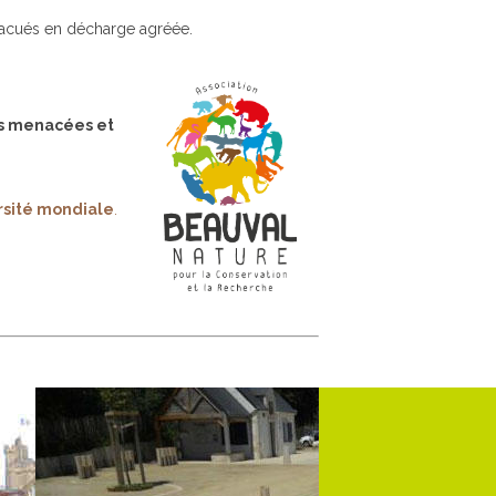
évacués en décharge agréée.
s menacées et
rsité mondiale
.
.