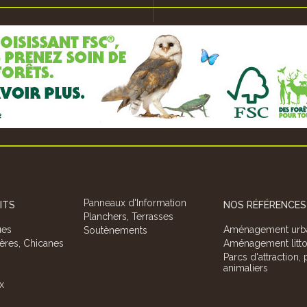
it Rustique d'Activités Physiques Aménagé)
Suivant les idées de nos clients, nous créons
cours de santé ou parcours sportif est une...
mobilier urbain ou champêtre de style différ
et...
Panneaux d'Information
ITS
NOS RÉFÉRENCES
Planchers, Terrasses
ues
Aménagement urb
Soutènements
ières, Chicanes
Aménagement litto
Parcs d'attraction,
animaliers
x