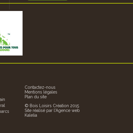
 du
De la simple borne en pin traité
ent
chêne/métal renforcé, BOIS LOIS
Contactez-nous
Mentions légales
Plan du site
ain
ral
© Bois Loisirs Création 2015
Site réalisé par
l'Agence web
 parcs
Kalelia