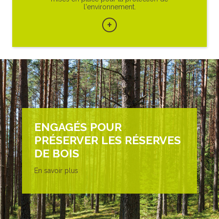
l'environnement.
 assurons
(Circuit
ou parcou
ENGAGÉS POUR
PRÉSERVER LES RÉSERVES
DE BOIS
En savoir plus