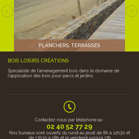
S EN
T EN
BOIS
PLANCHERS, TERRASSES
BOIS LOISIRS CRÉATIONS
Spécialiste de l'aménagement bois dans le domaine de
l'application des bois pour parcs et jardins.
En pin traité classe 4 ou en feuillu de pays (chêne, robinier ou
châtaignier) en passant par...
Contactez-nous par téléphone au :
02 40 52 77 29
Nos bureaux sont ouverts du lundi au jeudi de 8h à 12h30 et
de 13h30 à 18h et le vendredi jusqu'à 17h