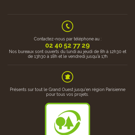
En pin traité classe 4 ou en feuillu de pays (chêne, robinier ou
châtaignier) en passant par...
Contactez-nous par téléphone au :
02 40 52 77 29
Nos bureaux sont ouverts du lundi au jeudi de 8h à 12h30 et
de 13h30 à 18h et le vendredi jusqu'à 17h
 assurons
(Circuit
ou parcou
Présents sur tout le Grand Ouest jusqu'en région Parisienne
pour tous vos projets.