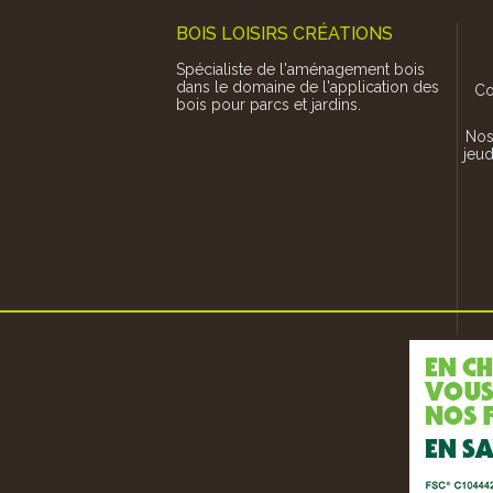
BOIS LOISIRS CRÉATIONS
Spécialiste de l'aménagement bois
dans le domaine de l'application des
Co
bois pour parcs et jardins.
Nos
jeud
En pin traité classe 4 ou en feuillu de pays (chêne,
robinier ou châtaignier) en passant par...
entes, nous concevons, fabriquons
(Circu
s la pose de votre abri en bois...
Un par