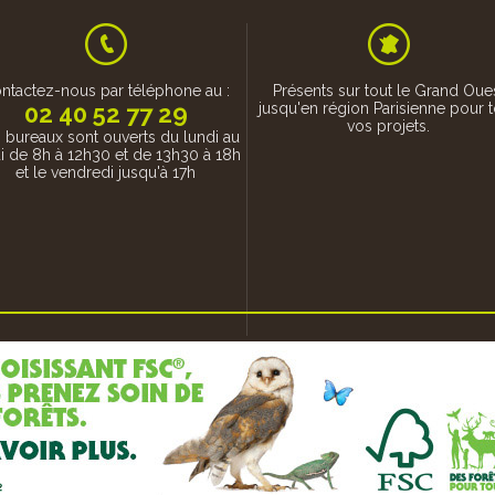
ntactez-nous par téléphone au :
Présents sur tout le Grand Oue
02 40 52 77 29
jusqu'en région Parisienne pour 
vos projets.
 bureaux sont ouverts du lundi au
i de 8h à 12h30 et de 13h30 à 18h
et le vendredi jusqu'à 17h
it Rustique d'Activités Physiques Aménagé)
Suivant les idées de nos clients, nous créons
cours de santé ou parcours sportif est une...
mobilier urbain ou champêtre de style différ
et...